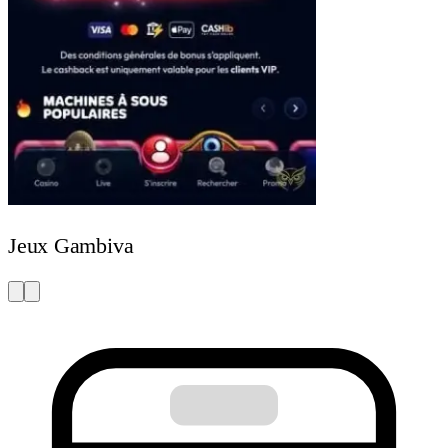
Jeux Gambiva