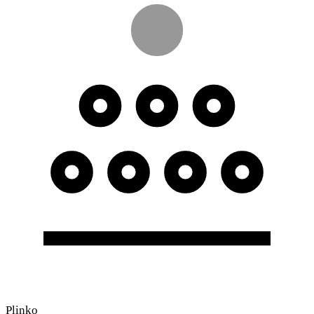
Plinko