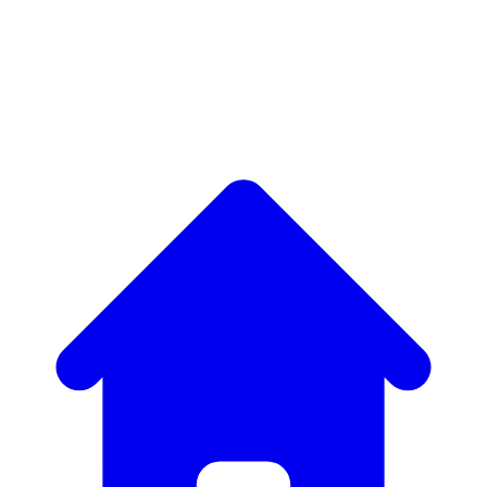
Jeux en direct
Baccarat
Bingo en ligne
Craps
Keno
Éditeurs
Tous les éditeurs
Pragmatic Play
NetEnt
Evolution
Play'n GO