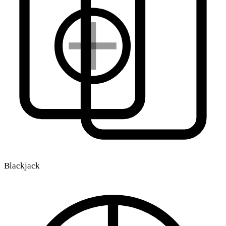
Blackjack