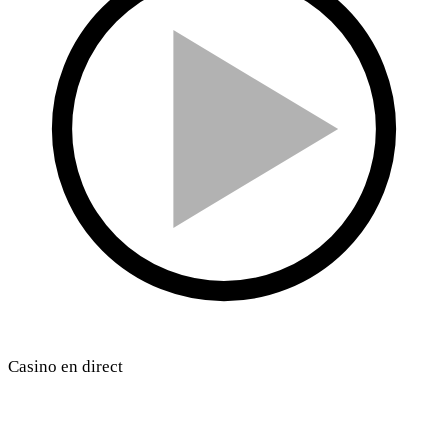
Casino en direct