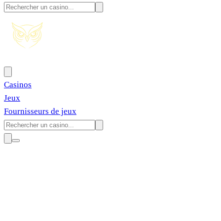
Casinos
Jeux
Fournisseurs de jeux
Meilleurs casinos
Nouveaux casinos
Casinos Français
Moyens de paiement
Crypto
CASHlib
Paysafecard
Apple