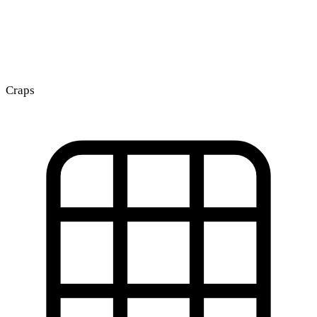
Craps