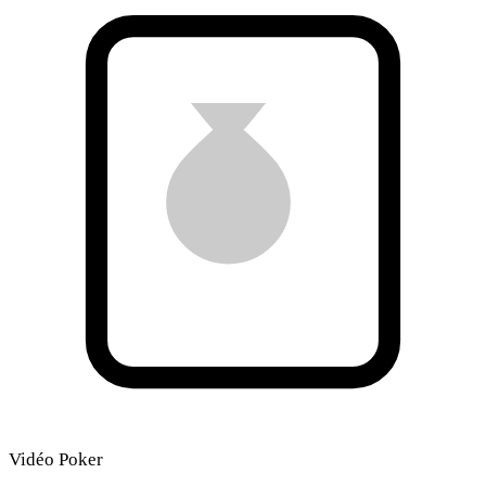
Vidéo Poker