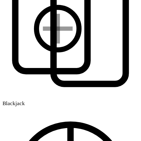
Blackjack