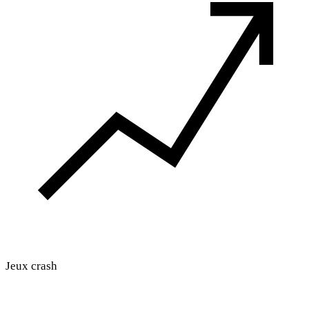
Jeux crash