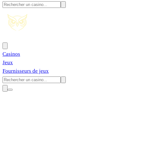
Casinos
Jeux
Fournisseurs de jeux
Meilleurs casinos
Nouveaux casinos
Casinos Français
Moyens de paiement
Crypto
CASHlib
Paysafecard
Apple