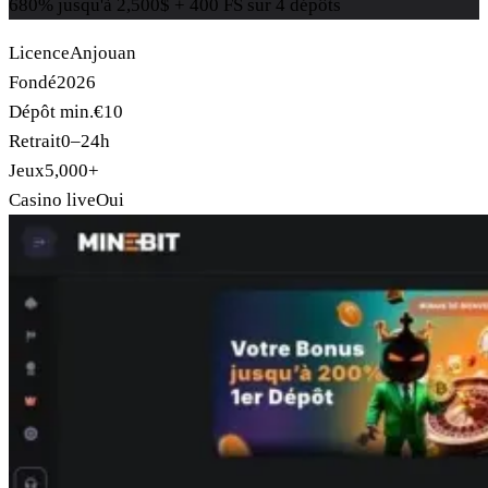
680% jusqu'à 2,500$ + 400 FS sur 4 dépôts
Licence
Anjouan
Fondé
2026
Dépôt min.
€10
Retrait
0–24h
Jeux
5,000+
Casino live
Oui