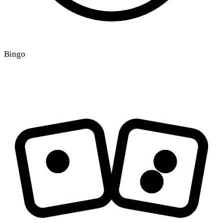
Bingo