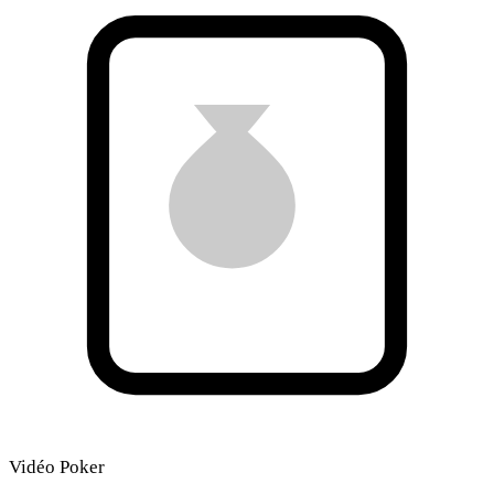
Vidéo Poker