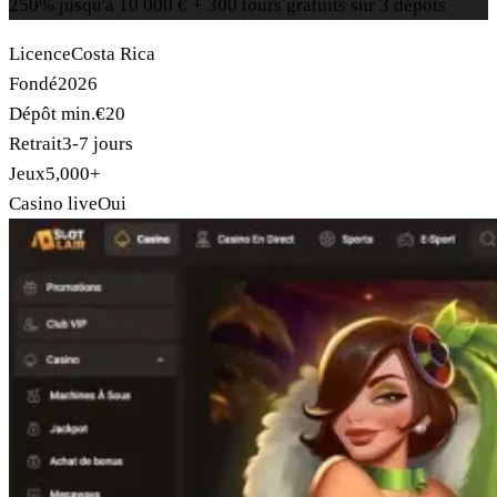
250% jusqu'à 10 000 € + 300 tours gratuits sur 3 dépôts
Licence
Costa Rica
Fondé
2026
Dépôt min.
€20
Retrait
3-7 jours
Jeux
5,000+
Casino live
Oui