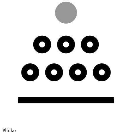
Plinko