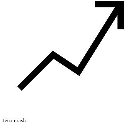
Jeux crash