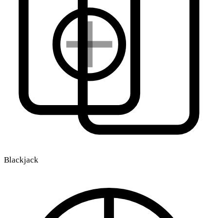
Blackjack