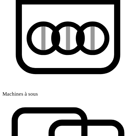
Machines à sous