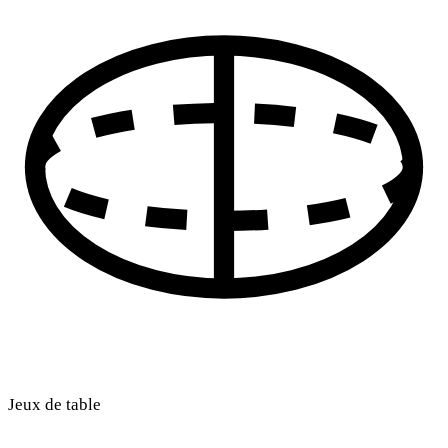
Jeux de table