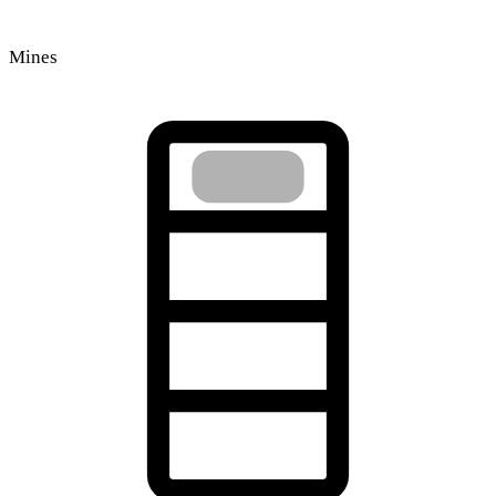
Mines