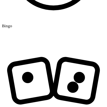
Bingo