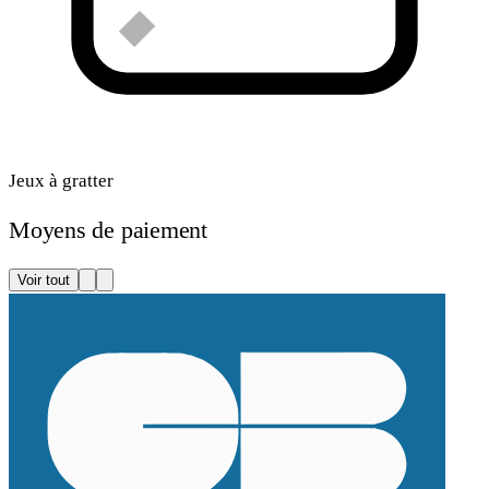
Jeux à gratter
Moyens de paiement
Voir tout