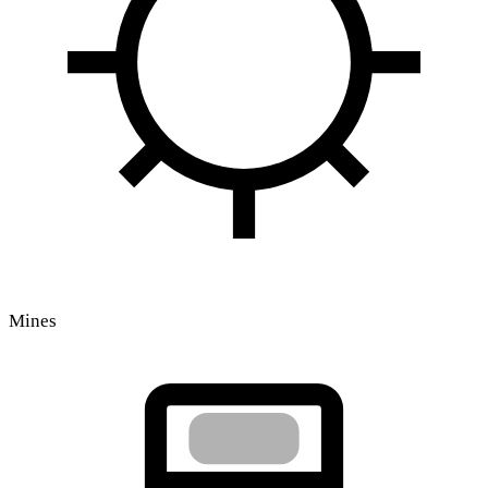
Mines