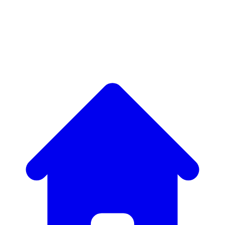
Jeux en direct
Baccarat
Bingo en ligne
Craps
Keno
Éditeurs
Tous les éditeurs
Pragmatic Play
NetEnt
Evolution
Play'n GO