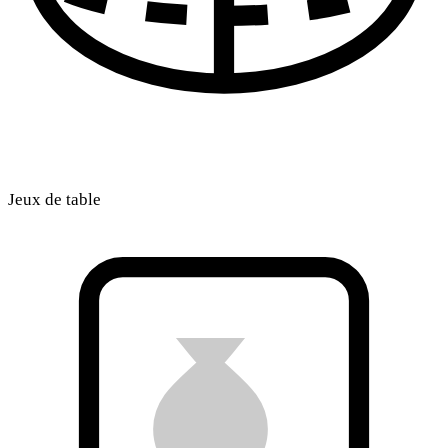
Jeux de table