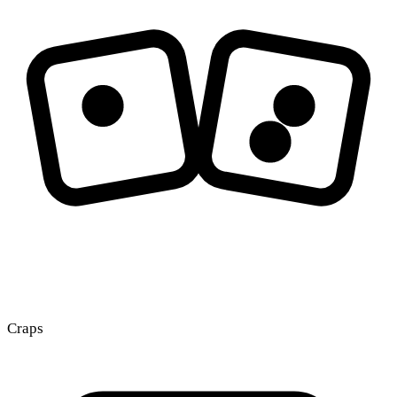
Craps