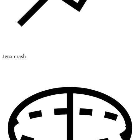
Jeux crash