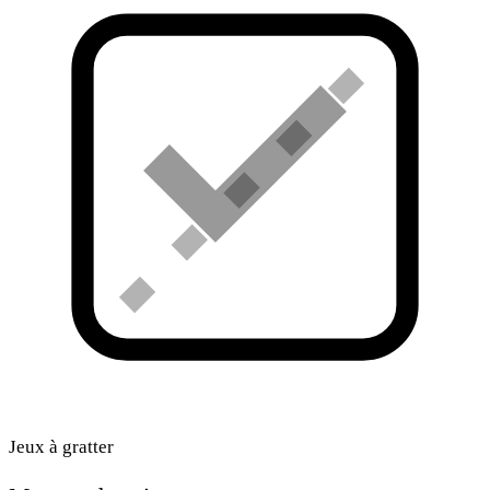
Jeux à gratter