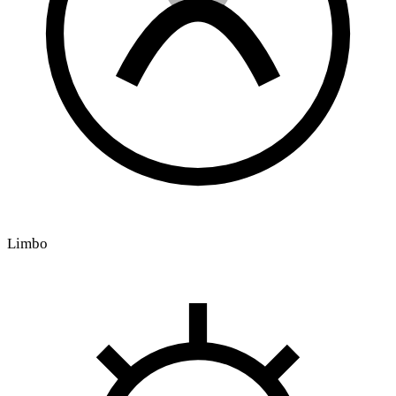
Limbo