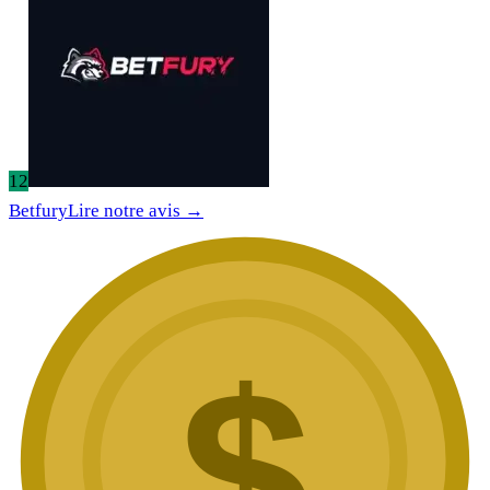
12
Betfury
Lire notre avis →
$