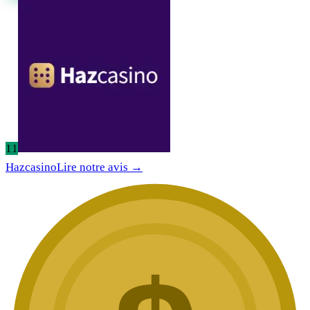
11
Hazcasino
Lire notre avis →