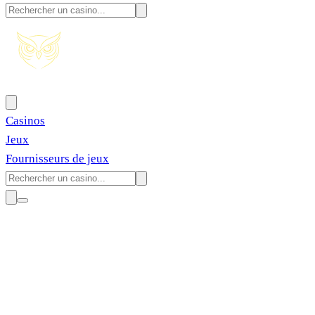
Casinos
Jeux
Fournisseurs de jeux
Meilleurs casinos
Nouveaux casinos
Casinos Français
Moyens de paiement
Crypto
CASHlib
Paysafecard
Apple