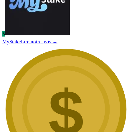
5
MyStake
Lire notre avis →
$