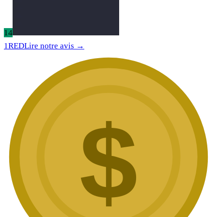
14
1RED
Lire notre avis →
$