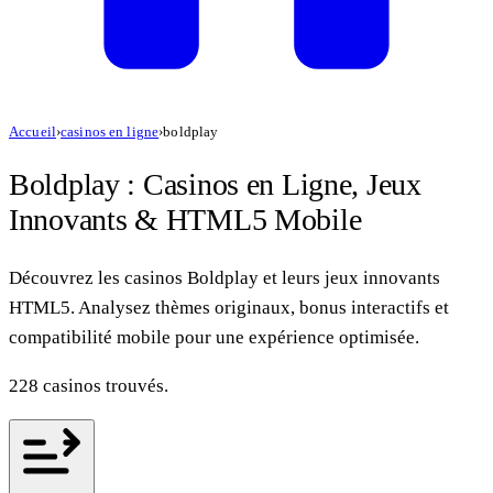
Accueil
›
casinos en ligne
›
boldplay
Boldplay : Casinos en Ligne, Jeux
Innovants & HTML5 Mobile
Découvrez les casinos Boldplay et leurs jeux innovants
HTML5. Analysez thèmes originaux, bonus interactifs et
compatibilité mobile pour une expérience optimisée.
228
casinos trouvés.