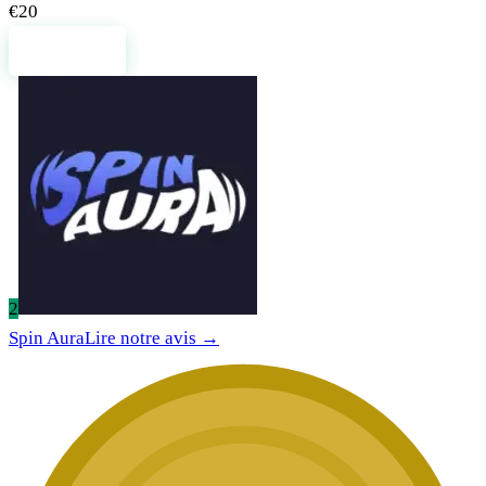
€20
Rejoindre
2
Spin Aura
Lire notre avis →