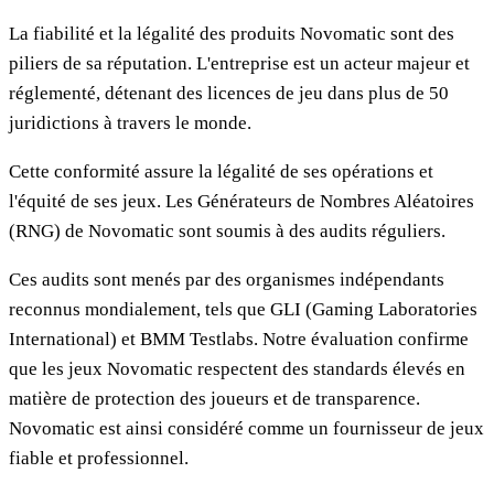
La fiabilité et la légalité des produits Novomatic sont des
piliers de sa réputation. L'entreprise est un acteur majeur et
réglementé, détenant des licences de jeu dans plus de 50
juridictions à travers le monde.
Cette conformité assure la légalité de ses opérations et
l'équité de ses jeux. Les Générateurs de Nombres Aléatoires
(RNG) de Novomatic sont soumis à des audits réguliers.
Ces audits sont menés par des organismes indépendants
reconnus mondialement, tels que GLI (Gaming Laboratories
International) et BMM Testlabs. Notre évaluation confirme
que les jeux Novomatic respectent des standards élevés en
matière de protection des joueurs et de transparence.
Novomatic est ainsi considéré comme un fournisseur de jeux
fiable et professionnel.