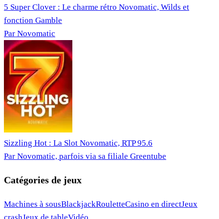
5 Super Clover : Le charme rétro Novomatic, Wilds et
fonction Gamble
Par
Novomatic
Sizzling Hot : La Slot Novomatic, RTP 95.6
Par
Novomatic, parfois via sa filiale Greentube
Catégories de jeux
Machines à sous
Blackjack
Roulette
Casino en direct
Jeux
crash
Jeux de table
Vidéo