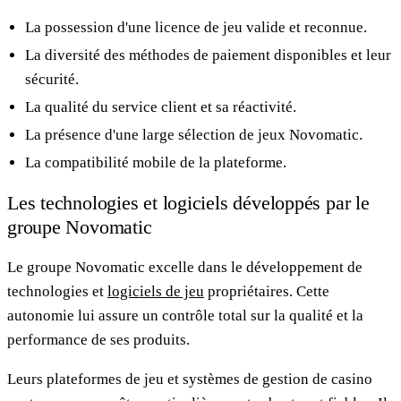
La possession d'une licence de jeu valide et reconnue.
La diversité des méthodes de paiement disponibles et leur
sécurité.
La qualité du service client et sa réactivité.
La présence d'une large sélection de jeux Novomatic.
La compatibilité mobile de la plateforme.
Les technologies et logiciels développés par le
groupe Novomatic
Le groupe Novomatic excelle dans le développement de
technologies et
logiciels de jeu
propriétaires. Cette
autonomie lui assure un contrôle total sur la qualité et la
performance de ses produits.
Leurs plateformes de jeu et systèmes de gestion de casino