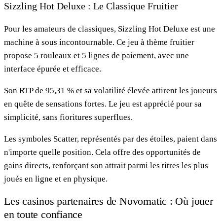
Sizzling Hot Deluxe : Le Classique Fruitier
Pour les amateurs de classiques, Sizzling Hot Deluxe est une
machine à sous incontournable. Ce jeu à thème fruitier
propose 5 rouleaux et 5 lignes de paiement, avec une
interface épurée et efficace.
Son RTP de 95,31 % et sa volatilité élevée attirent les joueurs
en quête de sensations fortes. Le jeu est apprécié pour sa
simplicité, sans fioritures superflues.
Les symboles Scatter, représentés par des étoiles, paient dans
n'importe quelle position. Cela offre des opportunités de
gains directs, renforçant son attrait parmi les titres les plus
joués en ligne et en physique.
Les casinos partenaires de Novomatic : Où jouer
en toute confiance