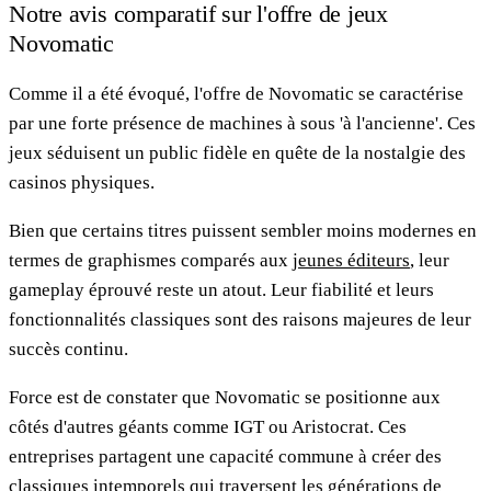
Notre avis comparatif sur l'offre de jeux
Novomatic
Comme il a été évoqué, l'offre de Novomatic se caractérise
par une forte présence de machines à sous 'à l'ancienne'. Ces
jeux séduisent un public fidèle en quête de la nostalgie des
casinos physiques.
Bien que certains titres puissent sembler moins modernes en
termes de graphismes comparés aux
jeunes éditeurs
, leur
gameplay éprouvé reste un atout. Leur fiabilité et leurs
fonctionnalités classiques sont des raisons majeures de leur
succès continu.
Force est de constater que Novomatic se positionne aux
côtés d'autres géants comme IGT ou Aristocrat. Ces
entreprises partagent une capacité commune à créer des
classiques intemporels qui traversent les générations de