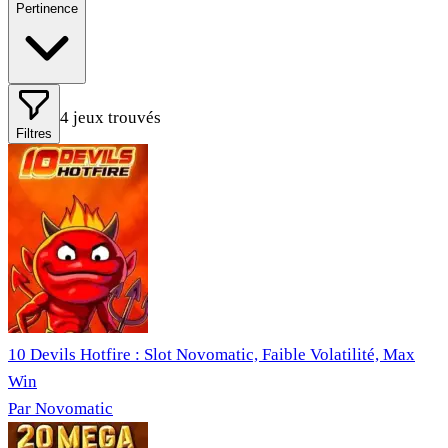
Pertinence
4
jeu
x
trouvé
s
Filtres
10 Devils Hotfire : Slot Novomatic, Faible Volatilité, Max
Win
Par
Novomatic