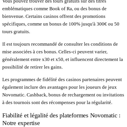
Vous pouvez trouver des tours gratuits sur des titres
emblématiques comme Book of Ra, ou des bonus de
bienvenue. Certains casinos offrent des promotions
spécifiques, comme un bonus de 100% jusqu'à 300€ ou 50
tours gratuits.
Il est toujours recommandé de consulter les conditions de
mise associées à ces bonus. Celles-ci peuvent varier,
généralement entre x30 et x50, et influencent directement la
possibilité de retirer les gains.
Les programmes de fidélité des casinos partenaires peuvent
également inclure des avantages pour les joueurs de jeux
Novomatic. Cashback, bonus de rechargement ou invitations
à des tournois sont des récompenses pour la régularité.
Fiabilité et légalité des plateformes Novomatic :
Notre expertise