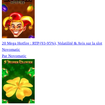
20 Mega Hotfire : RTP (93-95%), Volatilité & Avis sur la slot
Novomatic
Par
Novomatic