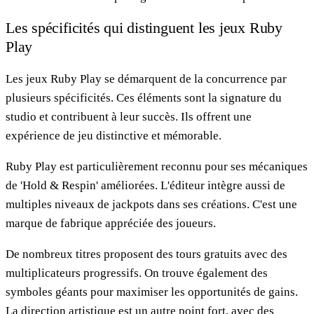
Les spécificités qui distinguent les jeux Ruby
Play
Les jeux Ruby Play se démarquent de la concurrence par
plusieurs spécificités. Ces éléments sont la signature du
studio et contribuent à leur succès. Ils offrent une
expérience de jeu distinctive et mémorable.
Ruby Play est particulièrement reconnu pour ses mécaniques
de 'Hold & Respin' améliorées. L'éditeur intègre aussi de
multiples niveaux de jackpots dans ses créations. C'est une
marque de fabrique appréciée des joueurs.
De nombreux titres proposent des tours gratuits avec des
multiplicateurs progressifs. On trouve également des
symboles géants pour maximiser les opportunités de gains.
La direction artistique est un autre point fort, avec des