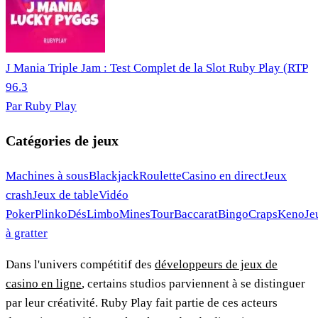
J Mania Triple Jam : Test Complet de la Slot Ruby Play (RTP
96.3
Par
Ruby Play
Catégories de jeux
Machines à sous
Blackjack
Roulette
Casino en direct
Jeux
crash
Jeux de table
Vidéo
Poker
Plinko
Dés
Limbo
Mines
Tour
Baccarat
Bingo
Craps
Keno
Je
à gratter
Dans l'univers compétitif des
développeurs de jeux de
casino en ligne
, certains studios parviennent à se distinguer
par leur créativité. Ruby Play fait partie de ces acteurs