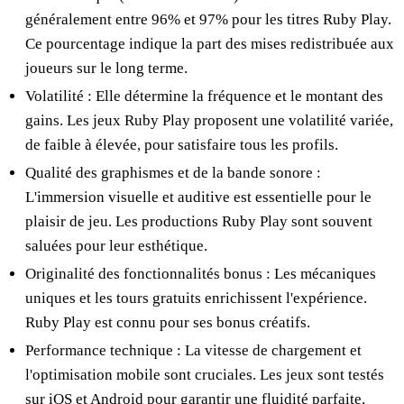
généralement entre 96% et 97% pour les titres Ruby Play.
Ce pourcentage indique la part des mises redistribuée aux
joueurs sur le long terme.
Volatilité : Elle détermine la fréquence et le montant des
gains. Les jeux Ruby Play proposent une volatilité variée,
de faible à élevée, pour satisfaire tous les profils.
Qualité des graphismes et de la bande sonore :
L'immersion visuelle et auditive est essentielle pour le
plaisir de jeu. Les productions Ruby Play sont souvent
saluées pour leur esthétique.
Originalité des fonctionnalités bonus : Les mécaniques
uniques et les tours gratuits enrichissent l'expérience.
Ruby Play est connu pour ses bonus créatifs.
Performance technique : La vitesse de chargement et
l'optimisation mobile sont cruciales. Les jeux sont testés
sur iOS et Android pour garantir une fluidité parfaite.