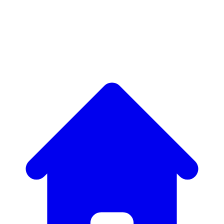
Jeux en direct
Baccarat
Bingo en ligne
Craps
Keno
Éditeurs
Tous les éditeurs
Pragmatic Play
NetEnt
Evolution
Play'n GO