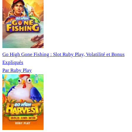
Go High Gone Fishing : Slot Ruby Play, Volatilité et Bonus
Expliqués
Par
Ruby Play