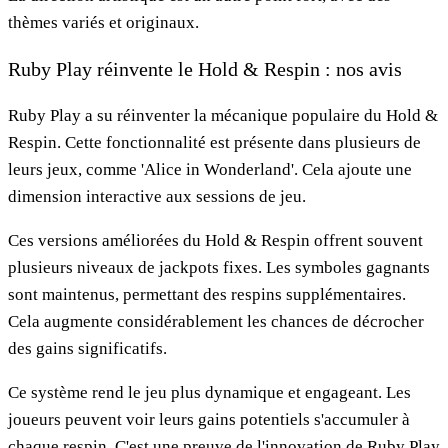
thèmes variés et originaux.
Ruby Play réinvente le Hold & Respin : nos avis
Ruby Play a su réinventer la mécanique populaire du Hold &
Respin. Cette fonctionnalité est présente dans plusieurs de
leurs jeux, comme 'Alice in Wonderland'. Cela ajoute une
dimension interactive aux sessions de jeu.
Ces versions améliorées du Hold & Respin offrent souvent
plusieurs niveaux de jackpots fixes. Les symboles gagnants
sont maintenus, permettant des respins supplémentaires.
Cela augmente considérablement les chances de décrocher
des gains significatifs.
Ce système rend le jeu plus dynamique et engageant. Les
joueurs peuvent voir leurs gains potentiels s'accumuler à
chaque respin. C'est une preuve de l'innovation de Ruby Play