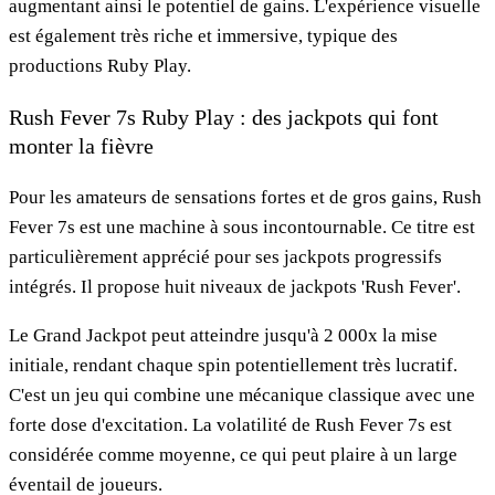
augmentant ainsi le potentiel de gains. L'expérience visuelle
est également très riche et immersive, typique des
productions Ruby Play.
Rush Fever 7s Ruby Play : des jackpots qui font
monter la fièvre
Pour les amateurs de sensations fortes et de gros gains, Rush
Fever 7s est une machine à sous incontournable. Ce titre est
particulièrement apprécié pour ses jackpots progressifs
intégrés. Il propose huit niveaux de jackpots 'Rush Fever'.
Le Grand Jackpot peut atteindre jusqu'à 2 000x la mise
initiale, rendant chaque spin potentiellement très lucratif.
C'est un jeu qui combine une mécanique classique avec une
forte dose d'excitation. La volatilité de Rush Fever 7s est
considérée comme moyenne, ce qui peut plaire à un large
éventail de joueurs.