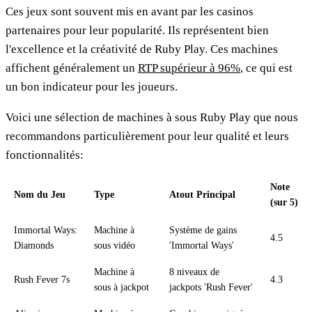
Ces jeux sont souvent mis en avant par les casinos
partenaires pour leur popularité. Ils représentent bien
l'excellence et la créativité de Ruby Play. Ces machines
affichent généralement un
RTP supérieur à 96%
, ce qui est
un bon indicateur pour les joueurs.
Voici une sélection de machines à sous Ruby Play que nous
recommandons particulièrement pour leur qualité et leurs
fonctionnalités:
Note
Nom du Jeu
Type
Atout Principal
(sur 5)
Immortal Ways:
Machine à
Système de gains
4.5
Diamonds
sous vidéo
'Immortal Ways'
Machine à
8 niveaux de
Rush Fever 7s
4.3
sous à jackpot
jackpots 'Rush Fever'