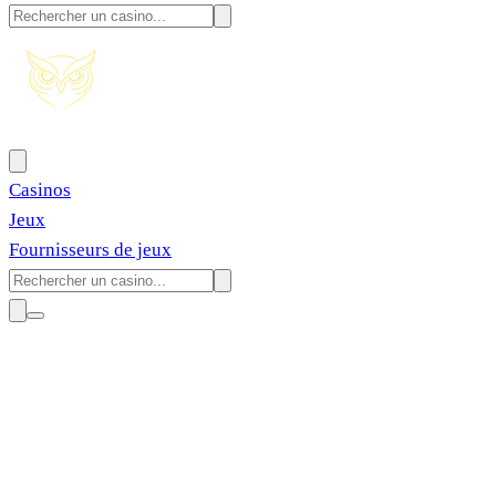
Casinos
Jeux
Fournisseurs de jeux
Meilleurs casinos
Nouveaux casinos
Casinos Français
Moyens de paiement
Crypto
CASHlib
Paysafecard
Apple Pay
Skrill
Neteller
Neosurf
T