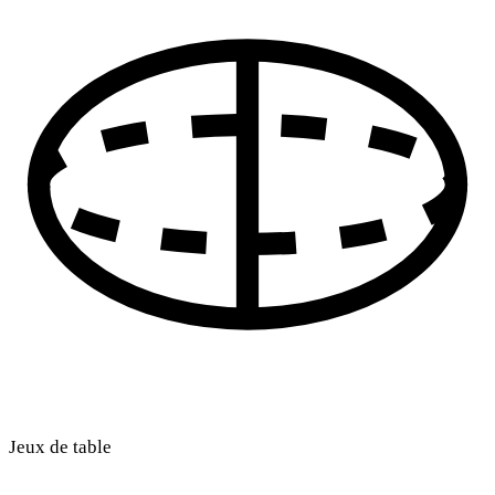
Jeux de table