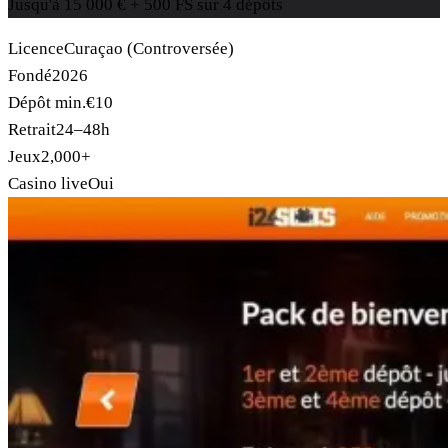
Jusqu'à 15 000 € + 500 FS sur 4 dépôts
Licence
Curaçao (Controversée)
Fondé
2026
Dépôt min.
€10
Retrait
24–48h
Jeux
2,000+
Casino live
Oui