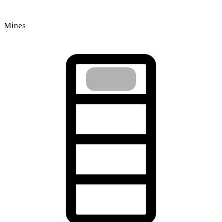
Mines