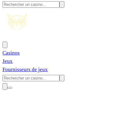
Casinos
Jeux
Fournisseurs de jeux
Meilleurs casinos
Nouveaux casinos
Casinos Français
Moyens de paiement
Crypto
CASHlib
Paysafecard
Apple