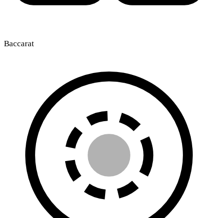
Baccarat