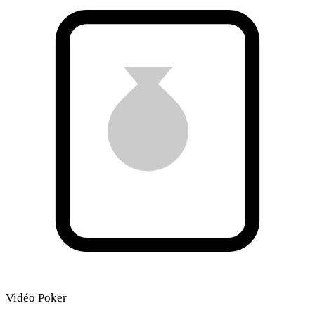
Vidéo Poker