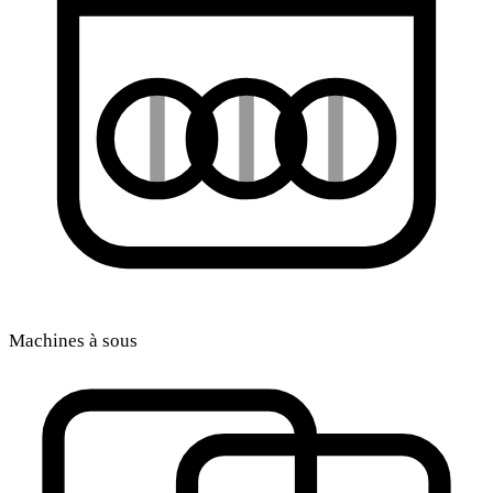
Machines à sous