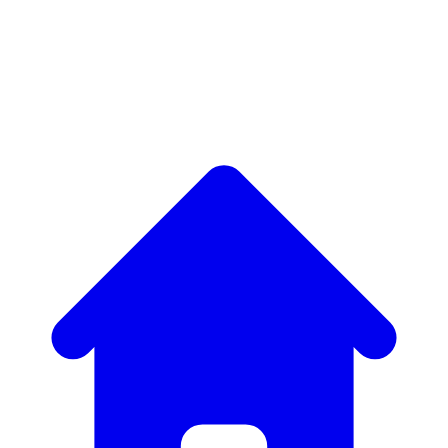
Jeux en direct
Baccarat
Bingo en ligne
Craps
Keno
Éditeurs
Tous les éditeurs
Pragmatic Play
NetEnt
Evolution
Play'n GO