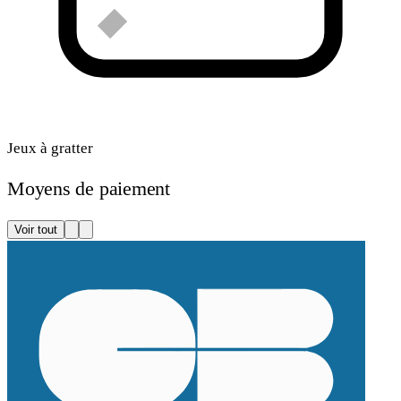
Jeux à gratter
Moyens de paiement
Voir tout