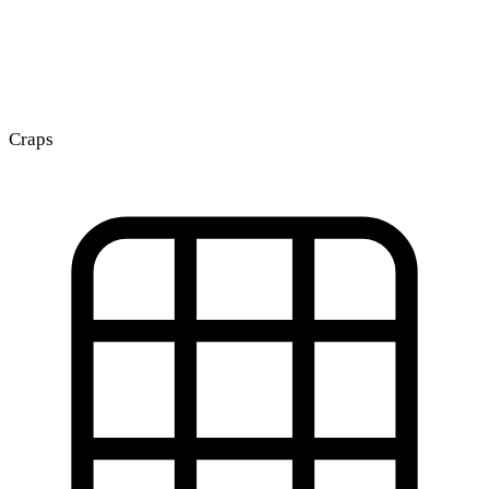
Craps