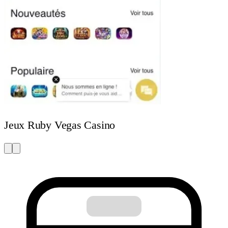
Jeux Ruby Vegas Casino