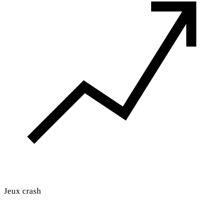
Jeux crash