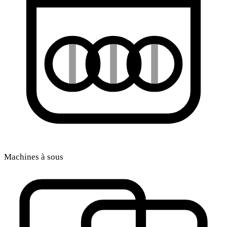
Machines à sous