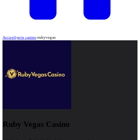
Accueil
›
avis casino
›
rubyvegas
Ruby Vegas Casino