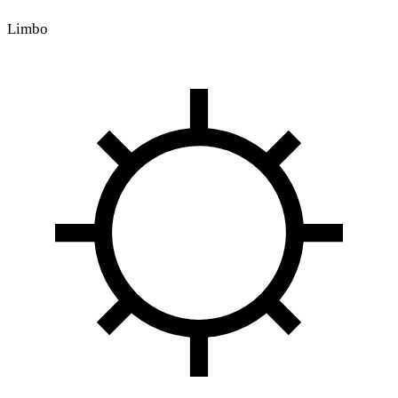
Limbo