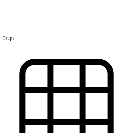
Craps