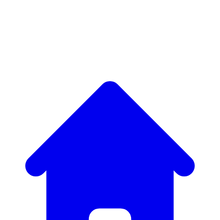
Jeux en direct
Baccarat
Bingo en ligne
Craps
Keno
Éditeurs
Tous les éditeurs
Pragmatic Play
NetEnt
Evolution
Play'n GO