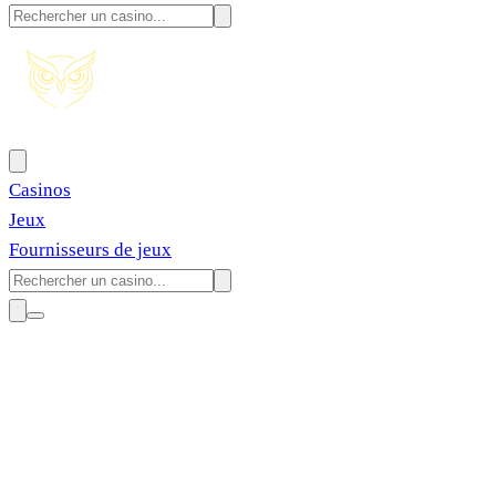
Casinos
Jeux
Fournisseurs de jeux
Meilleurs casinos
Nouveaux casinos
Casinos Français
Moyens de paiement
Crypto
CASHlib
Paysafecard
Apple Pay
Skrill
Neteller
Neosurf
T