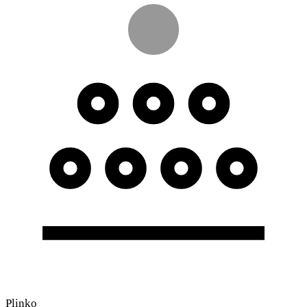
Plinko