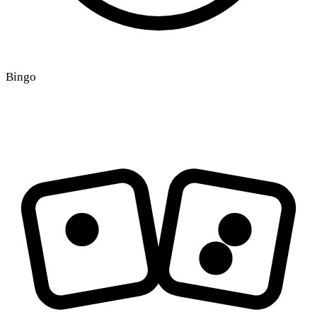
Bingo