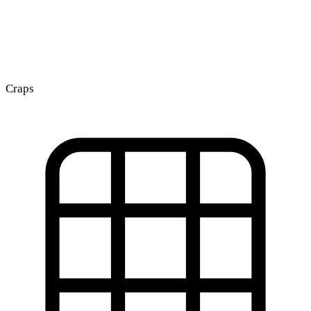
Craps