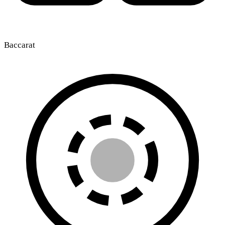
Baccarat