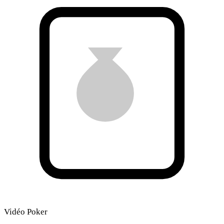
Vidéo Poker