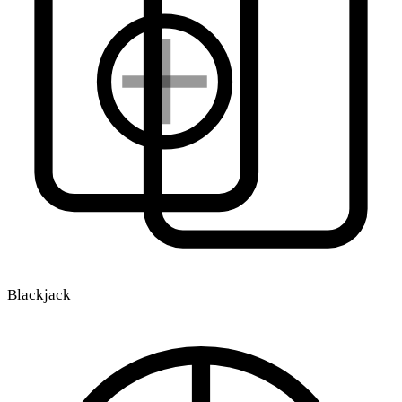
Blackjack