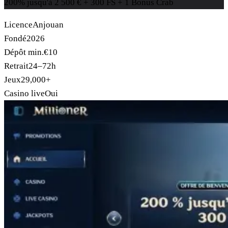
200% jusqu'à 2 500 € + 300 FS + 1 Bonus Crab
Licence
Anjouan
Fondé
2026
Dépôt min.
€10
Retrait
24–72h
Jeux
29,000+
Casino live
Oui