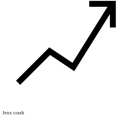
Jeux crash